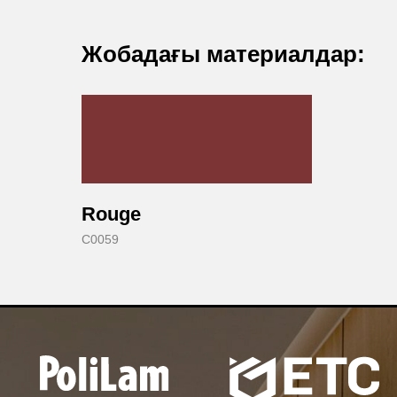
Жобадағы материалдар:
Rouge
C0059
КОМПАНИЯ ТУРАЛЫ
hello@polilam.ru
ЖОБАЛАР
Алматы (Қазақстан)
Ярослав Домбровский көшесі, Үй
ӨНІМДЕР