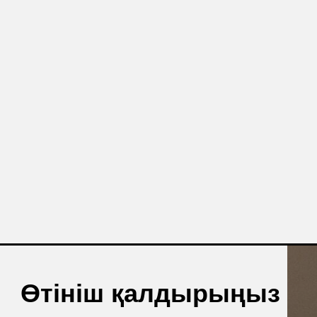
ніш қалдырыңыз
 ретінде тегін кеңес пен өнім
 аласыз.