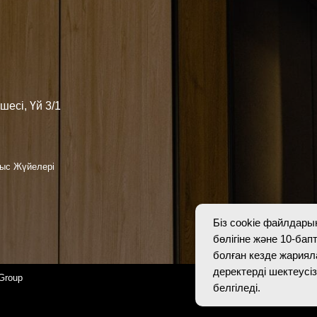
+7
Мен құ
келісем
лері
Жеке деректер са
сәйкес құқықтық 
дербес деректер
белгіледі.
Біз cookie файлдары
бөлігіне және 10-бап
болған кезде жариял
деректерді шектеус
белгіледі.