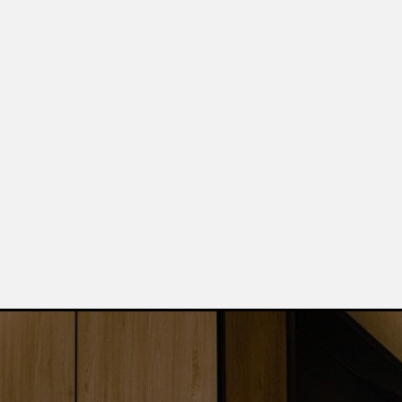
Өті
Сіз сыйлық
каталогын
 3/1