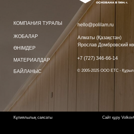
+7 (727) 346-66-14
МАТЕРИАЛДАР
© 2005-2025 ООО ЕТС - Құрылыс Жүйе
БАЙЛАНЫС
Кұпиялылық саясаты
Сайт құру VolkovGroup