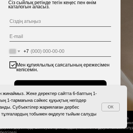
пиялылық саясатының ережесімен
ін.
Жіберу
йтта 6-баптың 1-бөлігіне және 10-баптың 1-тармағына
негіздер болған кезде жарияланды. Субъектілер жариялаған
ді шектеусіз тұлғалардың тобымен өңдеуге тыйым салуды
н жинаймыз. Жеке деректер сайтта 6-баптың 1-
тың 1-тармағына сәйкес құқықтық негіздер
анды. Субъектілер жариялаған дербес
ОК
із тұлғалардың тобымен өңдеуге тыйым салуды