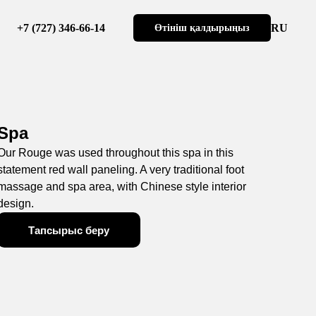
+7 (727) 346-66-14
RU
Өтініш қалдырыңыз
Spa
Our Rouge was used throughout this spa in this
statement red wall paneling. A very traditional foot
massage and spa area, with Chinese style interior
design.
Тапсырыс беру