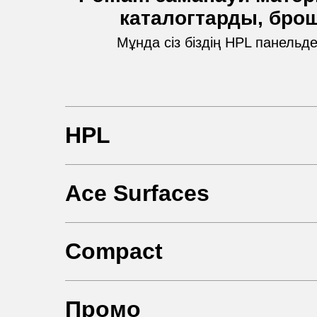
каталогтарды, бро
Мұнда сіз біздің HPL панельде
HPL
Ace Surfaces
Compact
Промо