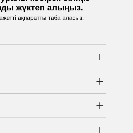
рды жүктеп алыңыз.
қажетті ақпаратты таба аласыз.