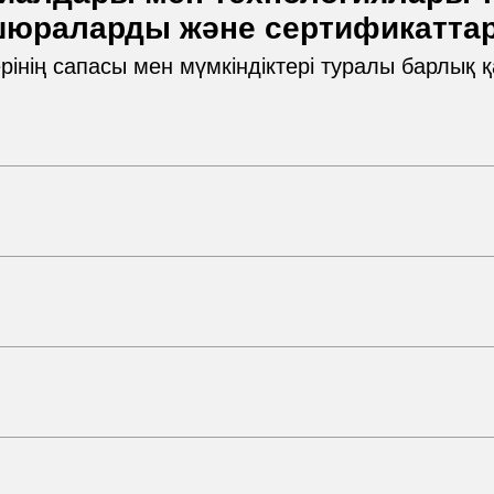
шюраларды және сертификатта
рінің сапасы мен мүмкіндіктері туралы барлық 