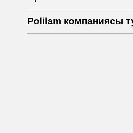
Polilam компаниясы 
КОМПАНИЯ ТУРАЛЫ
hello@polilam.ru
ЖОБАЛАР
Алматы (Қазақстан)
Ярослав Домбровский көшесі, Үй
ӨНІМДЕР
+7 (727) 346-66-14
МАТЕРИАЛДАР
© 2005-2025 ООО ЕТС - Құрылыс Жүйе
БАЙЛАНЫС