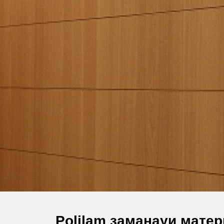
Polilam заманауи мате