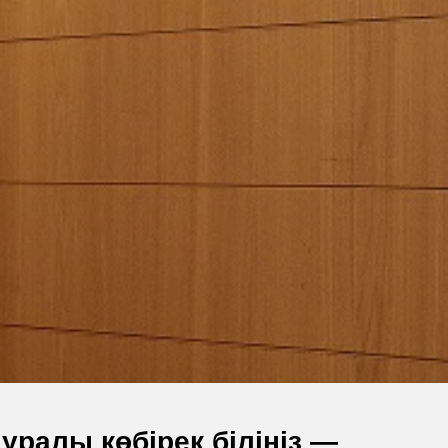
ралы көбірек біліңіз —