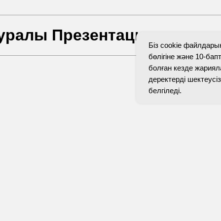
туралы Презентация
Біз cookie файлдары
Өті
бөлігіне және 10-бап
болған кезде жариял
Сіз сыйлық
деректерді шектеус
каталогын
белгіледі.
 3/1
+7
Мен құ
келісем
лері