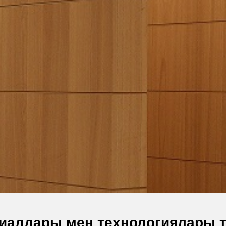
риалдары мен технологиялары ту