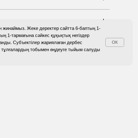
н жинаймыз. Жеке деректер сайтта 6-баптың 1-
ніш қалдырыңыз
тың 1-тармағына сәйкес құқықтық негіздер
анды. Субъектілер жариялаған дербес
ОК
 ретінде тегін кеңес пен өнім
із тұлғалардың тобымен өңдеуге тыйым салуды
 аласыз.
пиялылық саясатының ережесімен
ін.
Жіберу