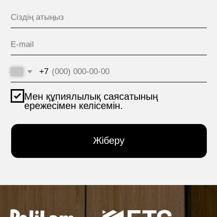
Алматы (Қазақстан)
ЖОБАЛАР
Ярослав Домбровский
көшесі, Үй 3/1
ӨНІМДЕР
МАТЕРИАЛДАР
hello@polilam.ru
БАЙЛАНЫС
Кұпиялылық саясаты
© 2005-2025 ООО ЕТС - Құрылыс Жүйелері
Жеке деректер сайтта 6-баптың 1-бөлігіне және 10-
баптың 1-тармағына сәйкес құқықтық негіздер
болған кезде жарияланды. Субъектілер жариялаған
дербес деректерді шектеусіз тұлғалардың тобымен
өңдеуге тыйым салуды белгіледі.
Сайт құру VolkovGroup