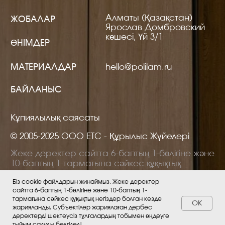
Біз cookie файлдарын жинаймыз. Жеке деректер
сайтта 6-баптың 1-бөлігіне және 10-баптың 1-
тармағына сәйкес құқықтық негіздер болған кезде
ОК
жарияланды. Субъектілер жариялаған дербес
деректерді шектеусіз тұлғалардың тобымен өңдеуге
тыйым салуды белгіледі.