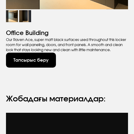
Office Building
Our Raven Ace, super matt black surfaces used throughout this locker
room for wall paneling, doors, and front panels. A smooth and clean
look that stays looking new and clean with little maintenance.
Тапсырыс беру
Жобадағы материалдар:
Өтініш қалдырыңыз
Сіз сыйлық ретінде тегін кеңес пен өнім
каталогын аласыз.