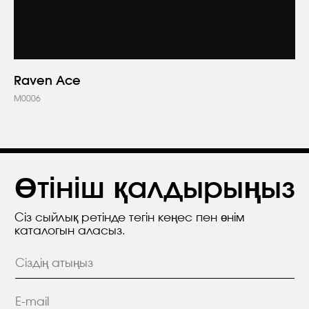
+7
Raven Ace
Мен құпиялылық саясатының
M0006
ережесімен келісемін.
Жіберу
КОМПАНИЯ ТУРАЛЫ
+7 (727) 346-66-14
Алматы (Қазақстан)
ЖОБАЛАР
Ярослав Домбровский
көшесі, Үй 3/1
ӨНІМДЕР