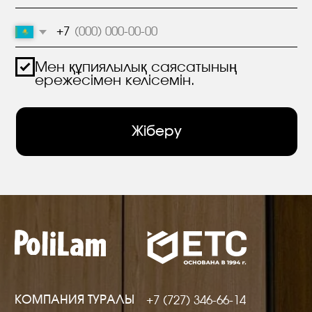
МАТЕРИАЛДАР
hello@polilam.ru
БАЙЛАНЫС
Кұпиялылық саясаты
© 2005-2025 ООО ЕТС - Құрылыс Жүйелері
Жеке деректер сайтта 6-баптың 1-бөлігіне және
10-баптың 1-тармағына сәйкес құқықтық
негіздер болған кезде жарияланды.
Субъектілер жариялаған дербес деректерді
шектеусіз тұлғалардың тобымен өңдеуге тыйым
салуды белгіледі.
Сайт құру VolkovGroup