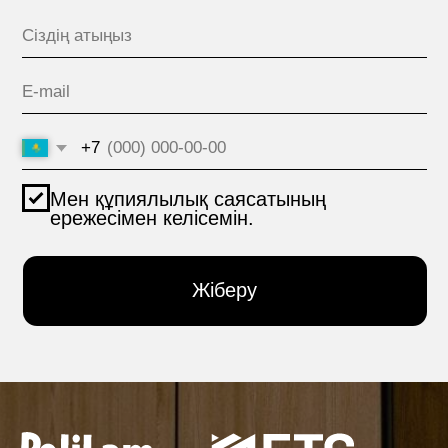
Алматы (Қазақстан)
ЖОБАЛАР
Ярослав Домбровский
көшесі, Үй 3/1
ӨНІМДЕР
МАТЕРИАЛДАР
hello@polilam.ru
БАЙЛАНЫС
Кұпиялылық саясаты
© 2005-2025 ООО ЕТС - Құрылыс Жүйелері
Жеке деректер сайтта 6-баптың 1-бөлігіне және 10-
баптың 1-тармағына сәйкес құқықтық негіздер
болған кезде жарияланды. Субъектілер жариялаған
дербес деректерді шектеусіз тұлғалардың тобымен
өңдеуге тыйым салуды белгіледі.
Сайт құру VolkovGroup