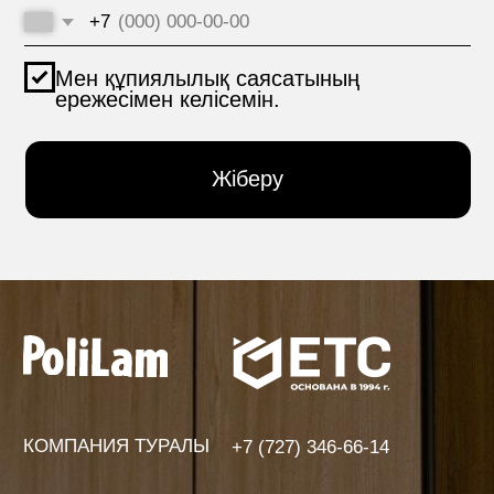
МАТЕРИАЛДАР
hello@polilam.ru
БАЙЛАНЫС
Кұпиялылық саясаты
© 2005-2025 ООО ЕТС - Құрылыс Жүйелері
Жеке деректер сайтта 6-баптың 1-бөлігіне және 10-
баптың 1-тармағына сәйкес құқықтық негіздер
болған кезде жарияланды. Субъектілер жариялаған
дербес деректерді шектеусіз тұлғалардың тобымен
өңдеуге тыйым салуды белгіледі.
Сайт құру VolkovGroup