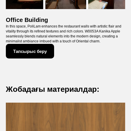
Office Building
In this space, PoliLam enhances the restaurant walls with artistic flair and
vitality through its refined textures and rich colors. W0053A Kanika Apple
seamlessly blends natural elements into the modern design, creating a
minimalist ambiance imbued with a touch of Oriental charm.
Тапсырыс беру
Жобадағы материалдар:
Өтініш
қалдырыңыз
Сіз сыйлық ретінде тегін кеңес пен өнім
каталогын аласыз.