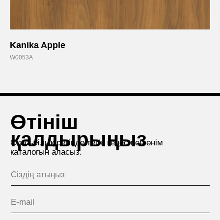
+7
Kanika Apple
Мен құпиялылық саясатының
W0053A
ережесімен келісемін.
Жіберу
КОМПАНИЯ ТУРАЛЫ
+7 (727) 346-66-14
Алматы (Қазақстан)
ЖОБАЛАР
Ярослав Домбровский
көшесі, Үй 3/1
ӨНІМДЕР