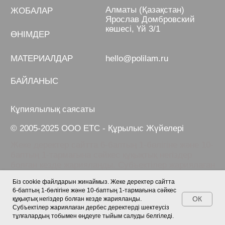
Біз cookie файлдарын жинаймыз. Жеке деректер сайтта
6-баптың 1-бөлігіне және 10-баптың 1-тармағына сәйкес
ОК
құқықтық негіздер болған кезде жарияланды.
Субъектілер жариялаған дербес деректерді шектеусіз
тұлғалардың тобымен өңдеуге тыйым салуды белгіледі.