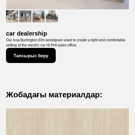
car dealership
Our Issa Burlington Elm woodgrain used to create a light and comfortable
setting at the electric car HI PHI sales office.
Тапсырыс беру
Жобадағы материалдар:
Өтініш
қалдырыңыз
Сіз сыйлық ретінде тегін кеңес пен өнім
каталогын аласыз.