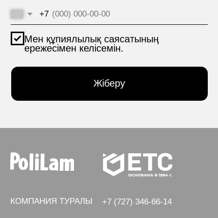
МАТЕРИАЛДАР
hello@polilam.ru
БАЙЛАНЫС
Кұпиялылық саясаты
© 2005-2025 ООО ЕТС - Құрылыс Жүйелері
Жеке деректер сайтта 6-баптың 1-бөлігіне және 10-
баптың 1-тармағына сәйкес құқықтық негіздер
болған кезде жарияланды. Субъектілер жариялаған
дербес деректерді шектеусіз тұлғалардың тобымен
өңдеуге тыйым салуды белгіледі.
Сайт құру VolkovGroup