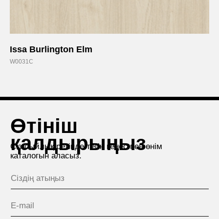
+7
Issa Burlington Elm
Мен құпиялылық саясатының
W0031C
ережесімен келісемін.
Жіберу
КОМПАНИЯ ТУРАЛЫ
+7 (727) 346-66-14
Алматы (Қазақстан)
ЖОБАЛАР
Ярослав Домбровский
көшесі, Үй 3/1
ӨНІМДЕР